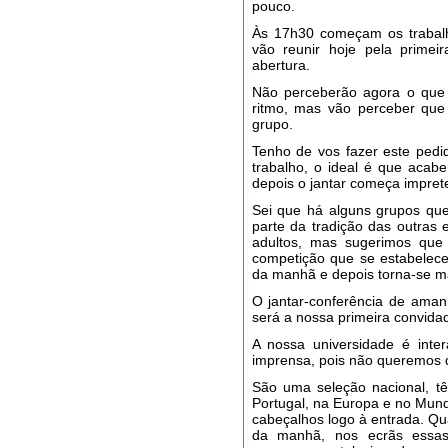
pouco.
Às 17h30 começam os trabal
vão reunir hoje pela primei
abertura.
Não perceberão agora o que 
ritmo, mas vão perceber que v
grupo.
Tenho de vos fazer este ped
trabalho, o ideal é que aca
depois o jantar começa impret
Sei que há alguns grupos que 
parte da tradição das outras 
adultos, mas sugerimos que
competição que se estabelece,
da manhã e depois torna-se mai
O jantar-conferência de aman
será a nossa primeira convida
A nossa universidade é inte
imprensa, pois não queremos q
São uma seleção nacional, t
Portugal, na Europa e no Mund
cabeçalhos logo à entrada. Q
da manhã, nos ecrãs essas