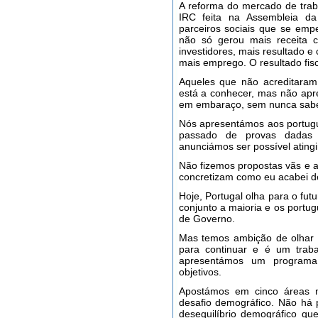
A reforma do mercado de traba
IRC feita na Assembleia da
parceiros sociais que se em
não só gerou mais receita c
investidores, mais resultado 
mais emprego. O resultado fisca
Aqueles que não acreditaram
está a conhecer, mas não ap
em embaraço, sem nunca sabe
Nós apresentámos aos portug
passado de provas dadas 
anunciámos ser possível atingi
Não fizemos propostas vãs e a
concretizam como eu acabei de 
Hoje, Portugal olha para o fu
conjunto a maioria e os portu
de Governo.
Mas temos ambição de olhar 
para continuar e é um traba
apresentámos um programa
objetivos.
Apostámos em cinco áreas mu
desafio demográfico. Não há
desequilíbrio demográfico qu