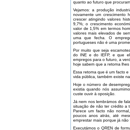
quanto ao futuro que procuram
Vejamos: a produção industr
novamente um crescimento h
crescer atingindo valores hi
9,7%; o crescimento económic
valor de 1,5% em termos hom
valores mais elevados de se
uma que fecha. O emprego
portugueses não é uma promess
Por muito que seja escamote
do INE e do IEFP, e que e
empregos para o futuro, a ver
hoje sabem que a retoma lhes 
Essa retoma que é um facto 
vida pública, também existe 
Hoje o número de desempregad
existia quando nós assumimo
custe ouvir à oposição.
Já nem nos lembrámos de fala
situação de não ter crédito a 
Parece um facto não normal,
poucos anos atrás, até me
emprestar mais porque já não 
Executámos o QREN de form