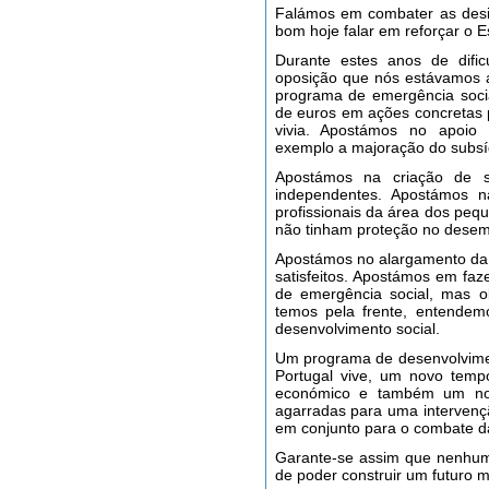
Falámos em combater as desi
bom hoje falar em reforçar o E
Durante estes anos de difi
oposição que nós estávamos 
programa de emergência socia
de euros em ações concretas 
vivia. Apostámos no apoio
exemplo a majoração do subsí
Apostámos na criação de s
independentes. Apostámos 
profissionais da área dos pe
não tinham proteção no dese
Apostámos no alargamento da 
satisfeitos. Apostámos em fa
de emergência social, mas o
temos pela frente, entende
desenvolvimento social.
Um programa de desenvolvime
Portugal vive, um novo temp
económico e também um no
agarradas para uma intervenção 
em conjunto para o combate da
Garante-se assim que nenhum
de poder construir um futuro m