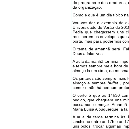
do programa e dos oradores, n
da organização.
Como é que é um dia típico na
Vou-vos dar o exemplo do di
Universidade de Verão de 20
Pedia que chegassem uns ci
recolherem os envelopes que 
porta, mas para podermos com
O tema de amanhã será "Fala
Deus a falar-vos.
A aula da manhã termina imper
e temos sempre meia hora de i
almoço lá em cima, na mesma 
Os jantares são sempre mais f
almoço é sempre
buffet
, por
comer e não há nenhum protoc
O certo é que às 14h30 co
pedido, que cheguem uns min
possamos começar. Amanhã se
Maria Luísa Albuquerque, a fal
A aula da tarde termina às 
lanchinho entre as 17h e as 
uns bolos, trocar algumas im