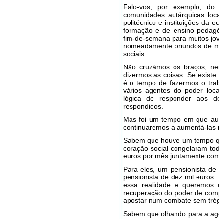
Falo-vos, por exemplo, do
comunidades autárquicas loca
politécnico e instituições da 
formação e de ensino pedagó
fim-de-semana para muitos jo
nomeadamente oriundos de me
sociais.
Não cruzámos os braços, ne
dizermos as coisas. Se existe
é o tempo de fazermos o tra
vários agentes do poder loc
lógica de responder aos d
respondidos.
Mas foi um tempo em que au
continuaremos a aumentá-las n
Sabem que houve um tempo qu
coração social congelaram to
euros por mês juntamente com
Para eles, um pensionista de
pensionista de dez mil euros
essa realidade e queremos c
recuperação do poder de comp
apostar num combate sem trégu
Sabem que olhando para a agen