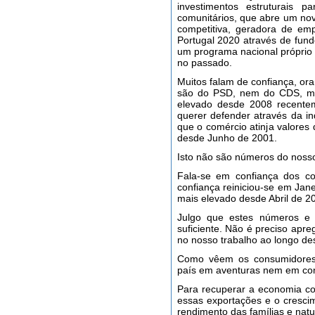
investimentos estruturais 
comunitários, que abre um n
competitiva, geradora de e
Portugal 2020 através de fund
um programa nacional próprio 
no passado.
Muitos falam de confiança, or
são do PSD, nem do CDS, mas
elevado desde 2008 recentem
querer defender através da 
que o comércio atinja valores
desde Junho de 2001.
Isto não são números do nosso
Fala-se em confiança dos co
confiança reiniciou-se em Jan
mais elevado desde Abril de 2
Julgo que estes números e e
suficiente. Não é preciso apre
no nosso trabalho ao longo de
Como vêem os consumidores 
país em aventuras nem em con
Para recuperar a economia c
essas exportações e o cresc
rendimento das famílias e nat