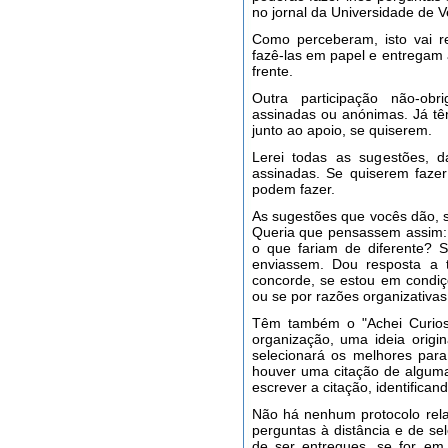
no jornal da Universidade de V
Como perceberam, isto vai r
fazê-las em papel e entregam 
frente.
Outra participação não-ob
assinadas ou anónimas. Já t
junto ao apoio, se quiserem.
Lerei todas as sugestões, d
assinadas. Se quiserem faze
podem fazer.
As sugestões que vocês dão, 
Queria que pensassem assim: 
o que fariam de diferente? 
enviassem. Dou resposta a 
concorde, se estou em condiç
ou se por razões organizativas
Têm também o "Achei Curio
organização, uma ideia origi
selecionará os melhores para 
houver uma citação de algum
escrever a citação, identifica
Não há nenhum protocolo rela
perguntas à distância e de se
de ser entregues, se for em