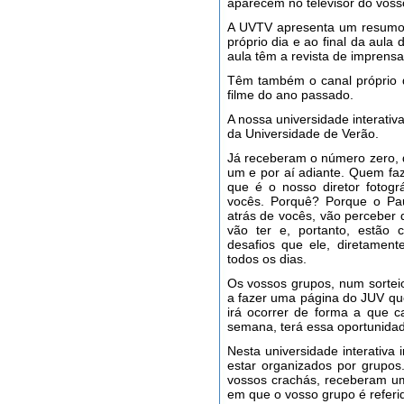
aparecem no televisor do voss
A UVTV apresenta um resumo 
próprio dia e ao final da aul
aula têm a revista de imprensa
Têm também o canal próprio 
filme do ano passado.
A nossa universidade interativ
da Universidade de Verão.
Já receberam o número zero,
um e por aí adiante. Quem faz
que é o nosso diretor fotog
vocês. Porquê? Porque o Pau
atrás de vocês, vão perceber
vão ter e, portanto, estão
desafios que ele, diretament
todos os dias.
Os vossos grupos, num sorteio
a fazer uma página do JUV q
irá ocorrer de forma a que 
semana, terá essa oportunidad
Nesta universidade interativa
estar organizados por grupo
vossos crachás, receberam u
em que o vosso grupo é referi