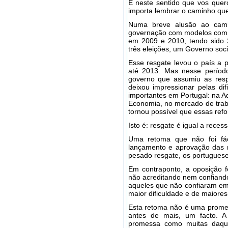
É neste sentido que vos quero
importa lembrar o caminho que
Numa breve alusão ao cami
governação com modelos com 
em 2009 e 2010, tendo sido 
três eleições, um Governo soci
Esse resgate levou o país a 
até 2013. Mas nesse período
governo que assumiu as resp
deixou impressionar pelas di
importantes em Portugal: na A
Economia, no mercado de trab
tornou possível que essas re
Isto é: resgate é igual a reces
Uma retoma que não foi fác
lançamento e aprovação das
pesado resgate, os portuguese
Em contraponto, a oposição f
não acreditando nem confiando
aqueles que não confiaram e
maior dificuldade e de maiores
Esta retoma não é uma promes
antes de mais, um facto. 
promessa como muitas daque