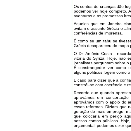
Os contos de crianças dão lug
podemos ver hoje completo. A
aventuras e as promessas irrea
Aqueles que em Janeiro clam
evitam o assunto Grécia e afi
conferências de imprensa.
É como se um tabu se tivesse
Grécia desapareceu do mapa po
O Dr. António Costa - recorda
vitória do Syriza. Hoje, não
jornalistas perguntam sobre o 
É constrangedor ver como 
alguns políticos fogem como o
É caso para dizer que a conf
constrói-se com coerência e r
Recordo que quando apresen
aprovámos em concertação
aprovámos com o apoio do ant
essas reformas. Diziam que nã
geração de mais emprego, mas
que colocaria em perigo aq
nossas contas públicas. Hoj
orçamental, podemos dizer qu