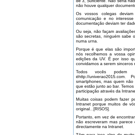
de 3, Suficiente. Não seria n
não houve qualquer documento 
Os vossos colegas deviam
comunicação e no interess
documentação deviam ter dado 
Ou seja, não façam avaliações
são secretas, ninguém sabe o
numa urna.
Porque é que elas são impor
nós recolhemos a vossa opin
edições da UV. É por isso q
convidamos a serem sinceros n
Todos vocês podem be
éhttp://univerao2015.com
smartphones, mas quem não t
que estão junto ao bar. Temo
participação através da Intrane
Muitas coisas podem fazer 
Intranet porque muitos de vó
original...[RISOS].
Portanto, em vez de encontrar
não escreveram mas parece q
directamente na Intranet.
Têm para isso algo de muito