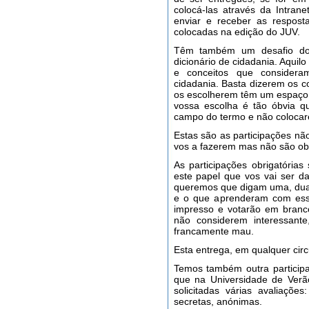
colocá-las através da Intra
enviar e receber as respost
colocadas na edição do JUV.
Têm também um desafio do 
dicionário de cidadania. Aqui
e conceitos que considera
cidadania. Basta dizerem os c
os escolherem têm um espaço 
vossa escolha é tão óbvia qu
campo do termo e não colocare
Estas são as participações não
vos a fazerem mas não são ob
As participações obrigatória
este papel que vos vai ser 
queremos que digam uma, duas
e o que aprenderam com ess
impresso e votarão em bran
não considerem interessante
francamente mau.
Esta entrega, em qualquer circu
Temos também outra participa
que na Universidade de Verã
solicitadas várias avaliaçõ
secretas, anónimas.