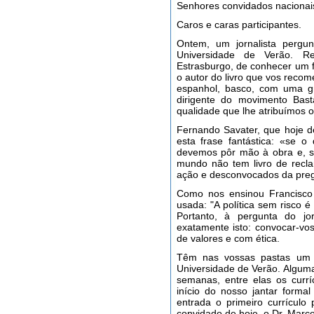
Senhores convidados nacionais
Caros e caras participantes.
Ontem, um jornalista perg
Universidade de Verão. R
Estrasburgo, de conhecer um 
o autor do livro que vos recom
espanhol, basco, com uma gr
dirigente do movimento Bast
qualidade que lhe atribuímos
Fernando Savater, que hoje d
esta frase fantástica: «se 
devemos pôr mão à obra e, se
mundo não tem livro de recl
ação e desconvocados da preg
Como nos ensinou Francisco 
usada: "A política sem risco 
Portanto, à pergunta do j
exatamente isto: convocar-vos
de valores e com ética.
Têm nas vossas pastas um c
Universidade de Verão. Algum
semanas, entre elas os curr
início do nosso jantar forma
entrada o primeiro currículo
convidado de hoje, o Dr. Marco