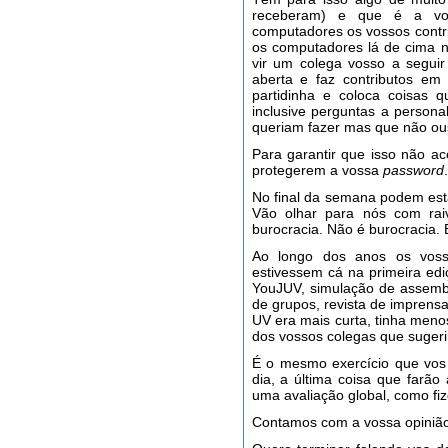
receberam) e que é a vo
computadores os vossos contr
os computadores lá de cima 
vir um colega vosso a segui
aberta e faz contributos e
partidinha e coloca coisas 
inclusive perguntas a persona
queriam fazer mas que não o
Para garantir que isso não 
protegerem a vossa
password
.
No final da semana podem esta
Vão olhar para nós com rai
burocracia. Não é burocracia. 
Ao longo dos anos os voss
estivessem cá na primeira ed
YouJUV, simulação de assemble
de grupos, revista de imprensa
UV era mais curta, tinha menos
dos vossos colegas que sugeri
É o mesmo exercício que vos
dia, a última coisa que farã
uma avaliação global, como fi
Contamos com a vossa opinião