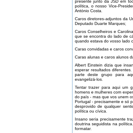
presente junto da JSD em tod
política, o nosso Vice-Presi
António Costa.
Caros diretores-adjuntos da 
Deputado Duarte Marques;
Caros Conselheiros e Carolin
que se encontra do lado de cá
quando estava do vosso lado 
Caras convidadas e caros con
Caras alunas e caros alunos da
Albert Einstein dizia que ins
esperar resultados diferentes.
parte deste grupo para aq
evangelizá-los.
Tentar trazer para aqui um 
homens e mulheres com experiê
do país - mas que vos unem o
Portugal - precisamente e só pa
desprovido de qualquer senti
política ou cívica.
Insano seria precisamente tr
doutrina seguidista na políti
formatar.