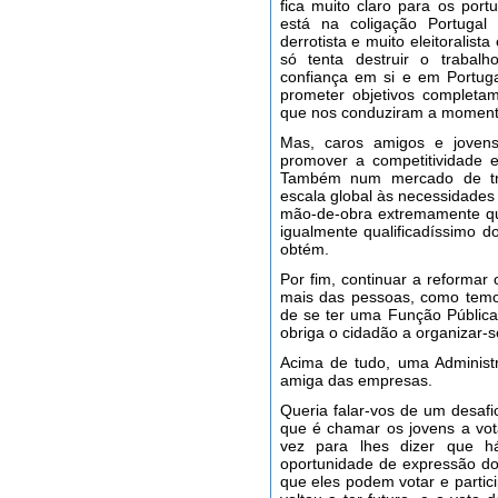
fica muito claro para os port
está na coligação Portugal
derrotista e muito eleitoralis
só tenta destruir o trabal
confiança em si e em Portuga
prometer objetivos completa
que nos conduziram a momentos
Mas, caros amigos e jovens
promover a competitividade e
Também num mercado de tra
escala global às necessidade
mão-de-obra extremamente qua
igualmente qualificadíssimo d
obtém.
Por fim, continuar a reformar
mais das pessoas, como temo
de se ter uma Função Públic
obriga o cidadão a organizar-
Acima de tudo, uma Administ
amiga das empresas.
Queria falar-vos de um desafi
que é chamar os jovens a vot
vez para lhes dizer que h
oportunidade de expressão do 
que eles podem votar e partic