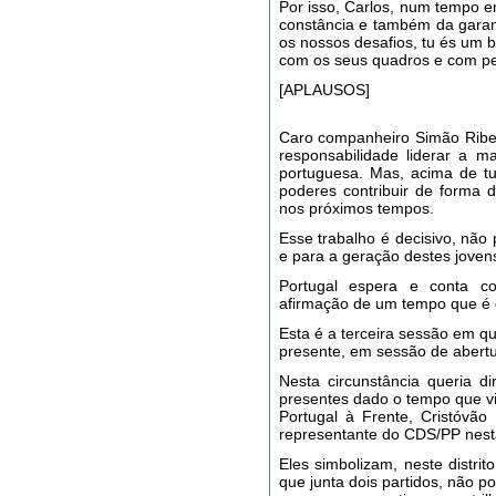
Por isso, Carlos, num tempo e
constância e também da garan
os nossos desafios, tu és um
com os seus quadros e com pess
[APLAUSOS]
Caro companheiro Simão Ribei
responsabilidade liderar a m
portuguesa. Mas, acima de t
poderes contribuir de forma d
nos próximos tempos.
Esse trabalho é decisivo, não
e para a geração destes jovens
Portugal espera e conta c
afirmação de um tempo que é d
Esta é a terceira sessão em qu
presente, em sessão de abertu
Nesta circunstância queria d
presentes dado o tempo que vi
Portugal à Frente, Cristóvã
representante do CDS/PP nesta
Eles simbolizam, neste distri
que junta dois partidos, não po