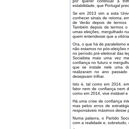
por querer continuar a tr
estabilidade, que Portugal prec
Se em 2013 vim a esta Univ
conhecer sinais de retoma, e
de Verão depois de termos 
Também depois de termos o P
umas eleições, mergulhado num
quem entendesse que a vitória
Ora, o que há de paralelismo 
não estamos no pós-eleições 
no período pré-eleitoral das 
Socialista mais uma vez me
confiança no futuro e mergul
que se instale nele uma d
realizaram no ano passado
desejavam trilhar.
Isto é, tal como em 2014, e
fator nem de confiança nem de
como em 2014, vive instável e
Há uma crise de confiança int
mas pelos erros de estratég
responsáveis máximos desse p
Numa palavra, o Partido Socia
com a realidade e, sobretudo,