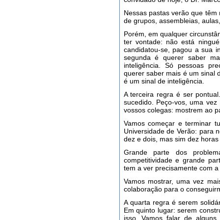
Nessas pastas verão que têm r
de grupos, assembleias, aulas,
Porém, em qualquer circunstân
ter vontade: não está ningu
candidatou-se, pagou a sua in
segunda é querer saber mai
inteligência. Só pessoas pr
querer saber mais é um sinal d
é um sinal de inteligência.
A terceira regra é ser pontua
sucedido. Peço-vos, uma vez 
vossos colegas: mostrem ao pa
Vamos começar e terminar tu
Universidade de Verão: para 
dez e dois, mas sim dez horas
Grande parte dos problem
competitividade e grande part
tem a ver precisamente com a 
Vamos mostrar, uma vez mais
colaboração para o conseguir
A quarta regra é serem solidá
Em quinto lugar: serem constr
isso. Vamos falar de algun