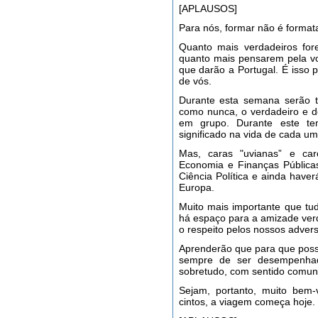
[APLAUSOS]
Para nós, formar não é formata
Quanto mais verdadeiros fore
quanto mais pensarem pela vos
que darão a Portugal. É isso
de vós.
Durante esta semana serão te
como nunca, o verdadeiro e de
em grupo. Durante este t
significado na vida de cada um
Mas, caras "uvianas” e ca
Economia e Finanças Públicas
Ciência Política e ainda have
Europa.
Muito mais importante que tud
há espaço para a amizade ver
o respeito pelos nossos advers
Aprenderão que para que possa
sempre de ser desempenhado 
sobretudo, com sentido comuni
Sejam, portanto, muito bem-
cintos, a viagem começa hoje.