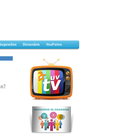
Sugestões
Dicionário
YouFotos
ça?