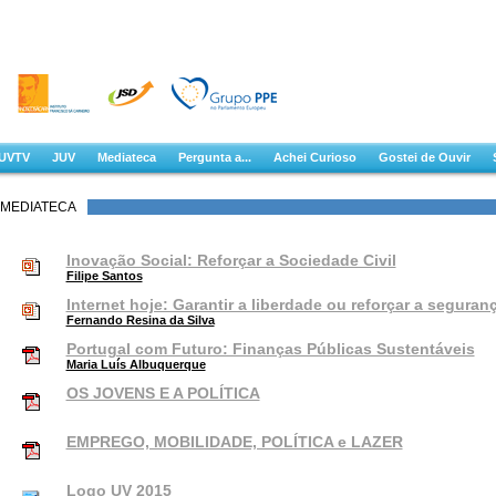
UVTV
JUV
Mediateca
Pergunta a...
Achei Curioso
Gostei de Ouvir
MEDIATECA
Inovação Social: Reforçar a Sociedade Civil
Filipe Santos
Internet hoje: Garantir a liberdade ou reforçar a seguran
Fernando Resina da Silva
Portugal com Futuro: Finanças Públicas Sustentáveis
Maria Luís Albuquerque
OS JOVENS E A POLÍTICA
EMPREGO, MOBILIDADE, POLÍTICA e LAZER
Logo UV 2015