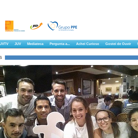
UVTV
JUV
Mediateca
Pergunta a...
Achei Curioso
Gostei de Ouvir
S