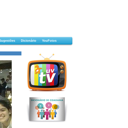
Sugestões
Dicionário
YouFotos