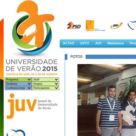
ACTAS
UVTV
JUV
Mediateca
Perg
FOTOS