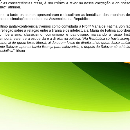
r as consequências disso, é um crédito a favor da nossa coligação e do nosso
stro
", afirmou.
nte a tarde os alunos apresentaram e discutiram as temáticas dos trabalhos d
ato de simulação de debate na Assembleia da República.
ltimo jantar-conferência tivemos como convidada a Prof.ª Maria de Fátima Bonifác
refleção sobre a relação entre a tirania e os intelectuais. Maria de Fátima abordo
 liberalismo, classicismo, comunismo e patriotismo, marcando a visão hist
emporânea entre a esquerda e a direita na política. “
Na República só havia licenç
bino, ai de quem fosse liberal, ai de quem fosse de direita, ai de quem fosse catól
nte Salazar, apenas havia licença para salazarista, e depois do Salazar só a há li
socialista
”, frisou.