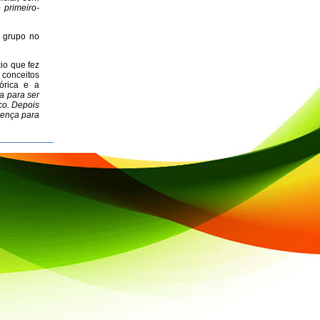
 primeiro-
e grupo no
io que fez
u conceitos
órica e a
a para ser
ico. Depois
cença para