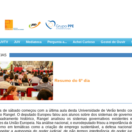
UVTV
JUV
Mediateca
Pergunta a...
Achei Curioso
Gostei de Ouvir
CIAS
Resumo do 6º dia
a de sábado começou com a última aula desta Universidade de Verão tendo c
o Rangel. O deputado Europeu falou aos alunos sobre dos sistemas de govern
adramento histórico, Rangel analisou os sistemas governativos existentes 
es da União Europeia. Na análise nacional, o eurodeputado frisou a importância d
rno em temáticas como a criação de emprego sustentável, a defesa nacional 
peitar a autonomia do poder judicial, de não termos interferência do poder jud