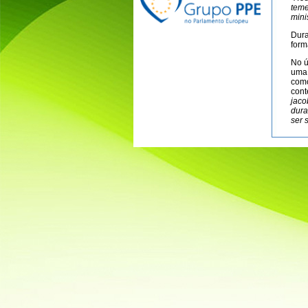
teme
mini
Dura
form
No ú
uma 
como
cont
jaco
dura
ser 