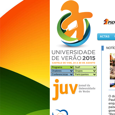
ACTAS
NOTÍ
O di
Paul
enqu
país
gove
"
Res