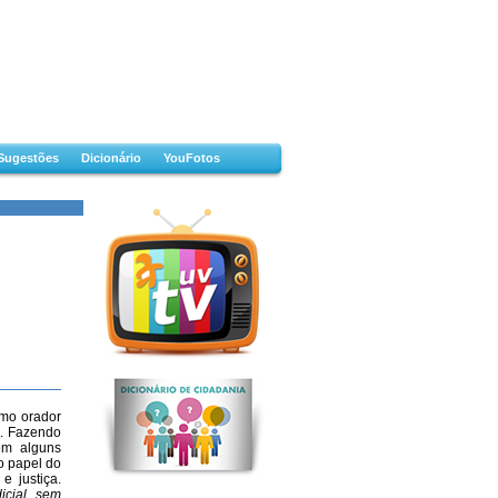
Sugestões
Dicionário
YouFotos
omo orador
o. Fazendo
em alguns
o papel do
e justiça.
icial, sem