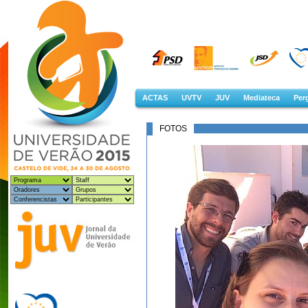
ACTAS
UVTV
JUV
Mediateca
Perg
FOTOS