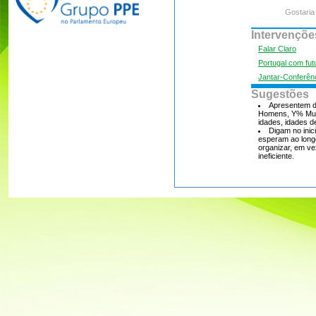
Gostaria
Intervençõe
Falar Claro
Portugal com fut
Jantar-Conferên
Sugestões
Apresentem da
Homens, Y% Mulh
idades, idades de
Digam no inic
esperam ao long
organizar, em ve
ineficiente.